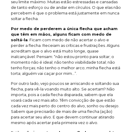
seu limite máximo. Muitas estão estressadas e cansadas
de tanto esforço ou de andar em círculos. O que elas não
percebem é que o problema está justamente em nunca
soltar a flecha.
Por medo de perderem a única flecha que acham
que têm em mãos, alguns ficam com medo de
soltá-la
. Ficam com medo de não acertar o alvo e
perder a flecha. Receiam as críticas e frustrações. Alguns
acreditam que o alvo está muito longe, quase
inalcançável. Pensam: “não estou pronto para soltar; o
momento não é ideal; não tenho visibilidade total; não
tenho forças; não tenho o melhor arco; minha flecha está
torta; alguém vai caçar por mim…”.
Por outro lado, vejo poucos se arriscando e soltando sua
flecha, para vê-la voando muito alto. Se acertam? Não
importa, pois a cada flecha disparada, sabem que ela
voará cada vez mais alto. Têm convicção de que estão
cada vez mais perto do centro do alvo, sonho ou desejo.
Sabem que precisarão de mais de uma flecha (ação)
para acertar seu alvo. E que devem continuar atirando
mesmo após acertar pela primeira vez o alvo.