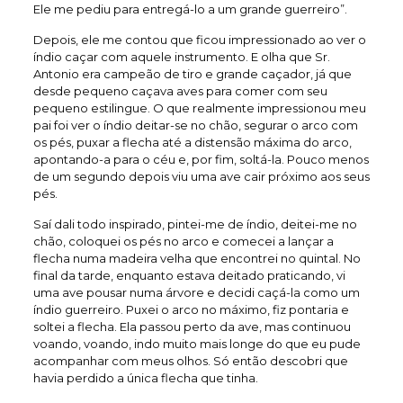
Ele me pediu para entregá-lo a um grande guerreiro”.
Depois, ele me contou que ficou impressionado ao ver o
índio caçar com aquele instrumento. E olha que Sr.
Antonio era campeão de tiro e grande caçador, já que
desde pequeno caçava aves para comer com seu
pequeno estilingue. O que realmente impressionou meu
pai foi ver o índio deitar-se no chão, segurar o arco com
os pés, puxar a flecha até a distensão máxima do arco,
apontando-a para o céu e, por fim, soltá-la. Pouco menos
de um segundo depois viu uma ave cair próximo aos seus
pés.
Saí dali todo inspirado, pintei-me de índio, deitei-me no
chão, coloquei os pés no arco e comecei a lançar a
flecha numa madeira velha que encontrei no quintal. No
final da tarde, enquanto estava deitado praticando, vi
uma ave pousar numa árvore e decidi caçá-la como um
índio guerreiro. Puxei o arco no máximo, fiz pontaria e
soltei a flecha. Ela passou perto da ave, mas continuou
voando, voando, indo muito mais longe do que eu pude
acompanhar com meus olhos. Só então descobri que
havia perdido a única flecha que tinha.