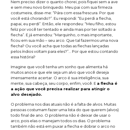
Nem preciso dizer o quanto chorei, pois fiquei sem a ave
e sem meu novo brinquedo. Meu pai com sua firmeza
costumeira, disse-me: “Pára com essa frescura. Por que
você está chorando?”. Eu respondi: “Eu perdi a flecha,
papai, eu perdi”. Então, ele respondeu: “Meu filho, estou
feliz por você ter tentado e ainda mais por ter soltado a
flecha”. E já emendou: “Marquinho, o mais importante,
ficou em sua mão – seu arco. Que tal fazermos uma nova
flecha? Ou você acha que todas as flechas lançadas
pelos índios voltam para eles?”… Por que estou contando
essa história?
Imagine que você tenha um sonho que alimenta há
muitos anos e que ele seja um alvo que você deseja
imensamente acertar. O arco é sua inteligência, sua
mente, sua cabeça, seu corpo, enfim, você. E
a flecha é
a ação que você precisa realizar para atingir o
alvo desejado.
O problema nos dias atuais não é a falta de alvos. Muitas
pessoas costumam fazer uma lista do que querem (alvos)
todo final de ano. O problema não é deixar de usar o
arco, pois elas o manejam todos os dias. O problema
também não está em puxar a flecha e dobrar o arco no