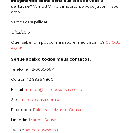
imaginando como seria sua vida se você a
soltasse?
Vamos! O mais importante você já tem – seu
arco.
Vamos cara pálida!
19/02/2015
Quer saber um pouco mais sobre meu trabalho?
CLIQUE
AQUI!
Segue abaixo todos meus contatos.
Telefone: 42-3035-5614
Celular: 42-9936-7800
E-mail:
marcos@marcossousa.com.br
Site:
marcossousa.com.br
Facebook:
PalestranteMarcosSousa
Linkedin:
Marcos Sousa
Twitter:
@marcosysousa