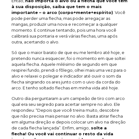
Então,
não importa o alvo ou a flecha que você tem
à sua disposição, saiba que tem o mais
importante – o arco (corpo+mente+espírito)
. Você
pode perder uma flecha, mas pode arregaçar as
mangas, produzir uma nova e recomeçar a qualquer
momento. E continue tentando, pois uma hora você
calibrará sua pontaria e verá várias flechas, uma após
outra, acertando o alvo.
Só que o maior barato de que eu me lembro até hoje, e
pretendo nunca esquecer, foi o momento em que soltei
aquela flecha. Aquele milésimo de segundo em que
respirei fundo, prendi o fôlego, olhei mais uma vez para o
alvo e relaxei o polegar e indicador até ouvir o som da
flecha singrando os ares junto com o uivo da corda do
arco. E tenho soltado flechas em minha vida até hoje.
Outro dia perguntaram a um campeão de tiro com arco
qual era seu segredo para acertar sempre no alvo. Ele
respondeu: “Depois que você treina muito, descobre
que não precisa mais pensar no alvo. Basta atirar flecha
em alguma direção e depois colocar um alvo na direção
de cada flecha lançada”. Enfim, amigo,
solte a
flecha! Ou você vai continuar o resto da vida