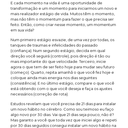
E cada momento na vida é uma oportunidade de
transformação e um momento para iniciarmos um novo e
mais realizador estágio de vida. Muitos têm o momento,
mas não têm o momentum para fazer o que precisa ser
feito. Então, como criar nesse momento, um momentum
em sua vida?
Num primeiro estágio esvazie, de uma vez por todas, os
tanques de traumas e infelicidades do passado
(confiança). Num segundo estágio, decida em qual
direção você seguirá (controle), pois direção é tão ou
mais importante do que velocidade. Terceiro, inicie
agora o que tem de ser feito hoje para mudar seu futuro
(começo). Quarto, repita amanhã o que você fez hoje e
coloque ainda mais energia nos dias seguintes
(consistência). E no último estágio, compare o que você
está obtendo com o que você deseja e faça os ajustes
necessários (correção de rota).
Estudos revelam que você precisa de 21 dias para instalar
um novo hábito no cérebro. Como sou teimoso eu faço
algo novo por 30 dias. Vai que 21 dias seja pouco, não é?
Mas garanto a você que toda vez que iniciei algo e repeti
por 30 dias seguidos consegui instalar um novo hábito na