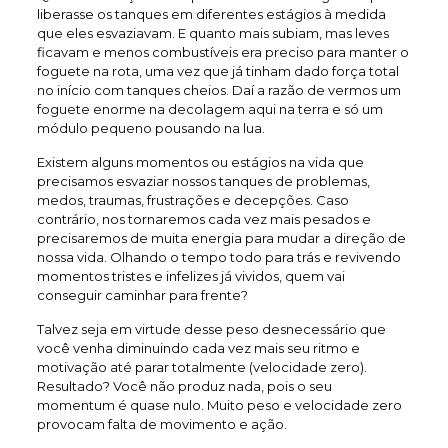
liberasse os tanques em diferentes estágios à medida
que eles esvaziavam. E quanto mais subiam, mas leves
ficavam e menos combustíveis era preciso para manter o
foguete na rota, uma vez que já tinham dado força total
no início com tanques cheios. Daí a razão de vermos um
foguete enorme na decolagem aqui na terra e só um
módulo pequeno pousando na lua.
Existem alguns momentos ou estágios na vida que
precisamos esvaziar nossos tanques de problemas,
medos, traumas, frustrações e decepções. Caso
contrário, nos tornaremos cada vez mais pesados e
precisaremos de muita energia para mudar a direção de
nossa vida. Olhando o tempo todo para trás e revivendo
momentos tristes e infelizes já vividos, quem vai
conseguir caminhar para frente?
Talvez seja em virtude desse peso desnecessário que
você venha diminuindo cada vez mais seu ritmo e
motivação até parar totalmente (velocidade zero).
Resultado? Você não produz nada, pois o seu
momentum é quase nulo. Muito peso e velocidade zero
provocam falta de movimento e ação.