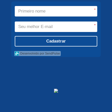
*
*
Cadastrar
Desenvolvido por SendPulse