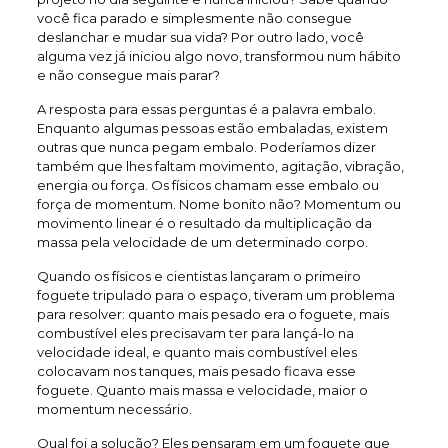
você fica parado e simplesmente não consegue
deslanchar e mudar sua vida? Por outro lado, você
alguma vez já iniciou algo novo, transformou num hábito
e não consegue mais parar?
A resposta para essas perguntas é a palavra embalo.
Enquanto algumas pessoas estão embaladas, existem
outras que nunca pegam embalo. Poderíamos dizer
também que lhes faltam movimento, agitação, vibração,
energia ou força. Os físicos chamam esse embalo ou
força de momentum. Nome bonito não? Momentum ou
movimento linear é o resultado da multiplicação da
massa pela velocidade de um determinado corpo.
Quando os físicos e cientistas lançaram o primeiro
foguete tripulado para o espaço, tiveram um problema
para resolver: quanto mais pesado era o foguete, mais
combustível eles precisavam ter para lançá-lo na
velocidade ideal, e quanto mais combustível eles
colocavam nos tanques, mais pesado ficava esse
foguete. Quanto mais massa e velocidade, maior o
momentum necessário.
Qual foi a solução? Eles pensaram em um foguete que