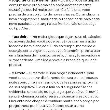
–
Jogo de chave de fendas
– Quando você se depara
com um novo problema não pode adotar a mesma
estratégia que há muito tempo não funciona. Você
precisa de um conjunto de novas chaves. Ou, ainda, uma
nova competência, habilidade ou capacidade para cada
novo parafuso que surgir à sua frente… Não se esqueça
do tipo Allen.
–
Furadeir
a – Por mais rígidos que sejam seus obstáculos
ou adversidades, você pode vencê-los com uma ação
focada e bem planejada. Tudo no tempo, momento e
duração certa. Algumas vezes você também precisa usar
uma furadeira de impacto, ou seja, uma ação inovadora e
surpreendente. Uma ideia nova é a broca de que você
precisa!
–
Martelo
– O martelo é uma peça fundamental para
você se concentrar diariamente em seu plano. Todas as
noites pergunte a si mesmo o que fez para se aproximar
de seu objetivo? E o que fará no dia seguinte? Tenha
evidências sensoriais, ou seja, algo que você verá, ouvirá,
sentirá, cheirará ou saboreará ao alcançar o seu objetivo.
Enquanto não chegar lá continue martelando prego por
prego, meta por meta. Você pode estar a uma