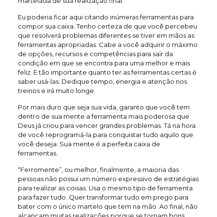
martelada de sua realização final.
Eu poderia ficar aqui citando inúmeras ferramentas para
compor sua caixa. Tenho certeza de que você percebeu
que resolverá problemas diferentes se tiver em mãos as
ferramentas apropriadas. Cabe a você adquirir o máximo
de opções, recursos e competências para sair da
condição em que se encontra para uma melhor e mais
feliz. E tão importante quanto ter as ferramentas certas é
saber usá-las. Dedique tempo, energia e atenção nos
treinos e irá muito longe.
Por mais duro que seja sua vida, garanto que você tem
dentro de sua mente a ferramenta mais poderosa que
Deus já criou para vencer grandes problemas. Tá na hora
de você reprogramá-la para conquistar tudo aquilo que
você deseja. Sua mente é a perfeita caixa de
ferramentas.
“Ferromente”, ou melhor, finalmente, a maioria das
pessoas não possui um número expressivo de estratégias
para realizar as coisas. Usa o mesmo tipo de ferramenta
para fazer tudo. Quer transformar tudo em prego para
bater com o único martelo que tem na mão. Ao final, não
alcançam muitas realizações porque se tornam bons