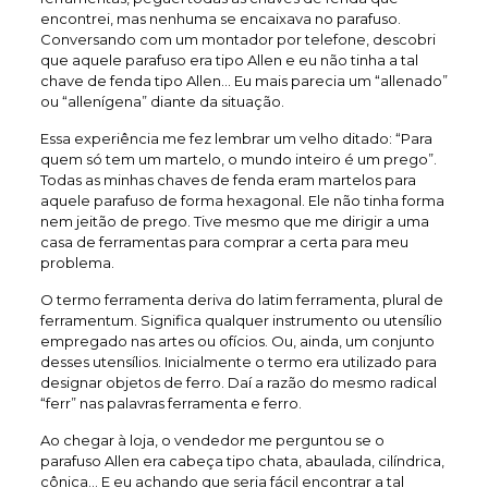
encontrei, mas nenhuma se encaixava no parafuso.
Conversando com um montador por telefone, descobri
que aquele parafuso era tipo Allen e eu não tinha a tal
chave de fenda tipo Allen… Eu mais parecia um “allenado”
ou “allenígena” diante da situação.
Essa experiência me fez lembrar um velho ditado: “Para
quem só tem um martelo, o mundo inteiro é um prego”.
Todas as minhas chaves de fenda eram martelos para
aquele parafuso de forma hexagonal. Ele não tinha forma
nem jeitão de prego. Tive mesmo que me dirigir a uma
casa de ferramentas para comprar a certa para meu
problema.
O termo ferramenta deriva do latim ferramenta, plural de
ferramentum. Significa qualquer instrumento ou utensílio
empregado nas artes ou ofícios. Ou, ainda, um conjunto
desses utensílios. Inicialmente o termo era utilizado para
designar objetos de ferro. Daí a razão do mesmo radical
“ferr” nas palavras ferramenta e ferro.
Ao chegar à loja, o vendedor me perguntou se o
parafuso Allen era cabeça tipo chata, abaulada, cilíndrica,
cônica… E eu achando que seria fácil encontrar a tal