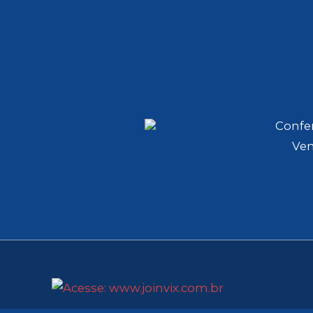
Confer
Ven