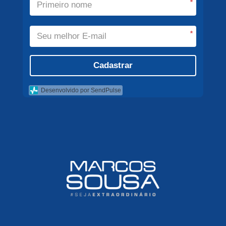
*
*
Cadastrar
Desenvolvido por SendPulse