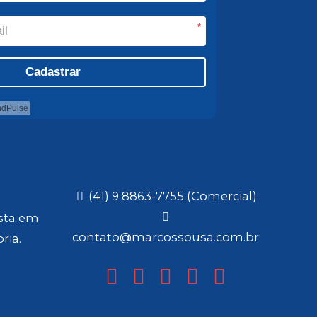
*
Cadastrar
ndPulse
(41) 9 8863-7755 (Comercial)
ista em
contato@marcossousa.com.br
ria.