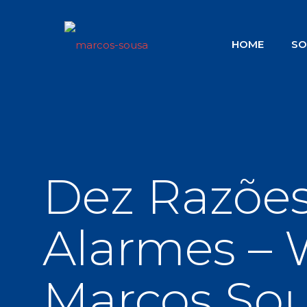
HOME
SO
Dez Razões
Alarmes –
Marcos So