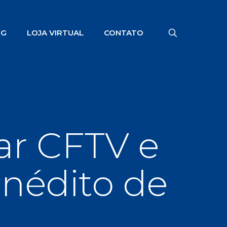
OG
LOJA VIRTUAL
CONTATO
ar CFTV e
nédito de