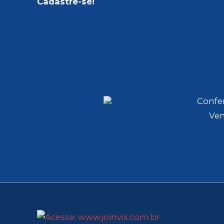
Cadastre-se!
Confer
Ven