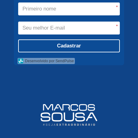
*
*
Cadastrar
Desenvolvido por SendPulse