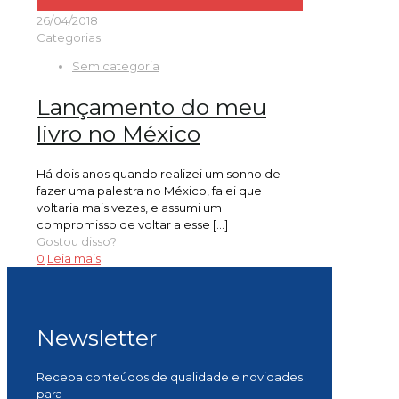
26/04/2018
Categorias
Sem categoria
Lançamento do meu
livro no México
Há dois anos quando realizei um sonho de
fazer uma palestra no México, falei que
voltaria mais vezes, e assumi um
compromisso de voltar a esse
[…]
Gostou disso?
0
Leia mais
Newsletter
Receba conteúdos de qualidade e novidades
para