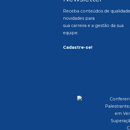
Receba conteúdos de qualidade
novidades para
sua carreira e a gestão da sua
equipe.
Cadastre-se!
Conferenc
Palestrante,
em Ven
Superaçã
C