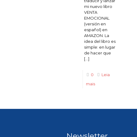
traducir y lanzar
mi nuevo libro
VENTA
EMOCIONAL
(versión en
español) en
AMAZON. La
idea del libro es
simple: en lugar
de hacer que
[…]
0
Leia
mais
Newsletter